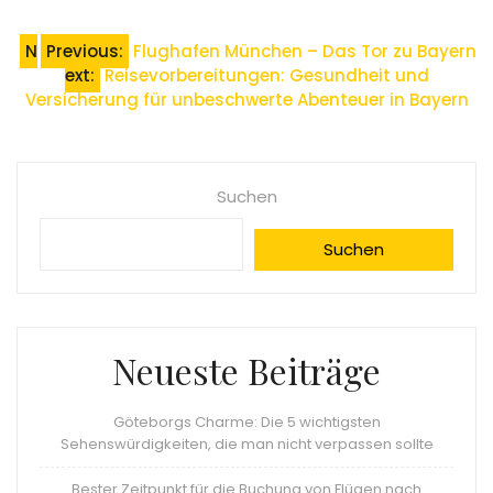
Beitragsnavigation
N
Previous:
Flughafen München – Das Tor zu Bayern
ext:
Reisevorbereitungen: Gesundheit und
Versicherung für unbeschwerte Abenteuer in Bayern
Suchen
Suchen
Neueste Beiträge
Göteborgs Charme: Die 5 wichtigsten
Sehenswürdigkeiten, die man nicht verpassen sollte
Bester Zeitpunkt für die Buchung von Flügen nach