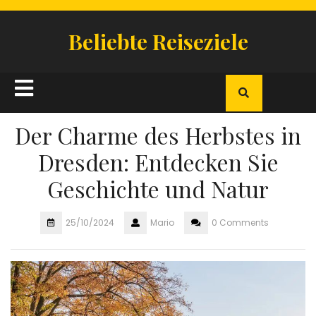
Skip
to
Beliebte Reiseziele
content
Open
Button
Der Charme des Herbstes in
Dresden: Entdecken Sie
Geschichte und Natur
25/10/2024
Mario
0 Comments