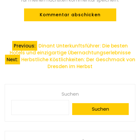
Beitragsnavigation
Previous:
Dinant Unterkunftsführer: Die besten
Hotels und einzigartige Übernachtungserlebnisse
Next:
Herbstliche Köstlichkeiten: Der Geschmack von
Dresden im Herbst
Suchen
Suchen