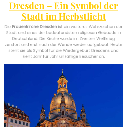
Dresden – Ein Symbol der
Stadt im Herbstlicht
Die
Frauenkirche Dresden
ist ein weiteres Wahrzeichen der
Stadt und eines der bedeutendsten religiösen Gebäude in
Deutschland. Die Kirche wurde im Zweiten Weltkrieg
zerstört und erst nach der Wende wieder aufgebaut. Heute
steht sie als Symbol für die Wiedergeburt Dresdens und
zieht Jahr für Jahr unzählige Besucher an.