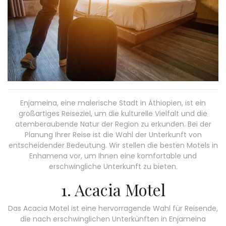
Enjameina, eine malerische Stadt in Äthiopien, ist ein
großartiges Reiseziel, um die kulturelle Vielfalt und die
atemberaubende Natur der Region zu erkunden. Bei der
Planung Ihrer Reise ist die Wahl der Unterkunft von
entscheidender Bedeutung. Wir stellen die besten Motels in
Enhamena vor, um Ihnen eine komfortable und
erschwingliche Unterkunft zu bieten.
1. Acacia Motel
Das Acacia Motel ist eine hervorragende Wahl für Reisende,
die nach erschwinglichen Unterkünften in Enjameina