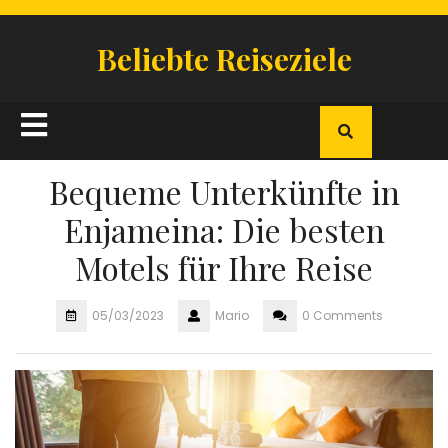
Skip
to
Beliebte Reiseziele
content
Open
Button
Bequeme Unterkünfte in
Enjameina: Die besten
Motels für Ihre Reise
05/03/2023
Mario
0 Comments