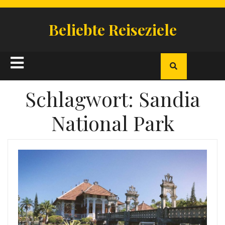
Skip
to
Beliebte Reiseziele
content
Open
Button
Schlagwort:
Sandia
National Park