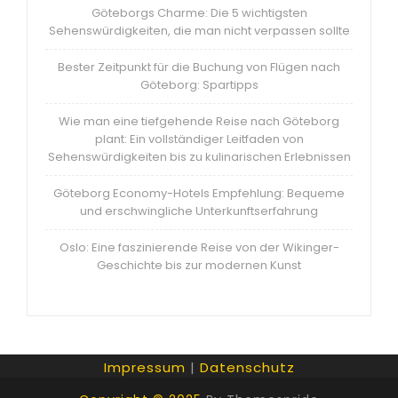
Göteborgs Charme: Die 5 wichtigsten
Sehenswürdigkeiten, die man nicht verpassen sollte
Bester Zeitpunkt für die Buchung von Flügen nach
Göteborg: Spartipps
Wie man eine tiefgehende Reise nach Göteborg
plant: Ein vollständiger Leitfaden von
Sehenswürdigkeiten bis zu kulinarischen Erlebnissen
Göteborg Economy-Hotels Empfehlung: Bequeme
und erschwingliche Unterkunftserfahrung
Oslo: Eine faszinierende Reise von der Wikinger-
Geschichte bis zur modernen Kunst
Impressum
|
Datenschutz