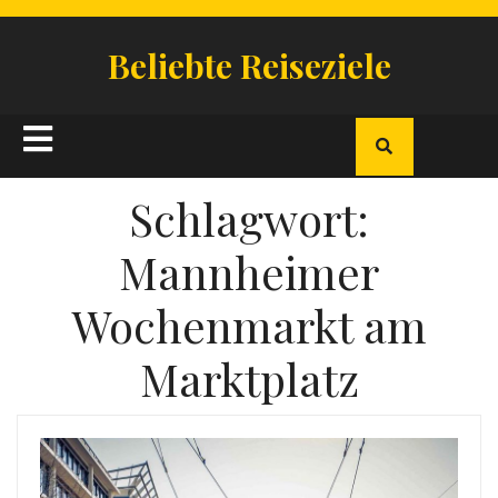
Skip
to
Beliebte Reiseziele
content
Open
Button
Schlagwort:
Mannheimer
Wochenmarkt am
Marktplatz