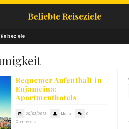
Beliebte Reiseziele
Reiseziele
migkeit
Bequemer Aufenthalt in
Enjameina:
Apartmenthotels
20/03/2023
Mario
0
Comments