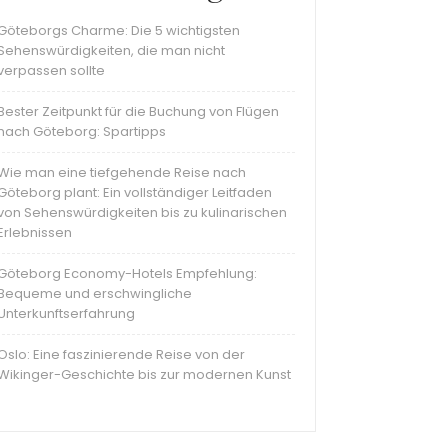
Göteborgs Charme: Die 5 wichtigsten
Sehenswürdigkeiten, die man nicht
verpassen sollte
Bester Zeitpunkt für die Buchung von Flügen
nach Göteborg: Spartipps
Wie man eine tiefgehende Reise nach
Göteborg plant: Ein vollständiger Leitfaden
von Sehenswürdigkeiten bis zu kulinarischen
Erlebnissen
Göteborg Economy-Hotels Empfehlung:
Bequeme und erschwingliche
Unterkunftserfahrung
Oslo: Eine faszinierende Reise von der
Wikinger-Geschichte bis zur modernen Kunst