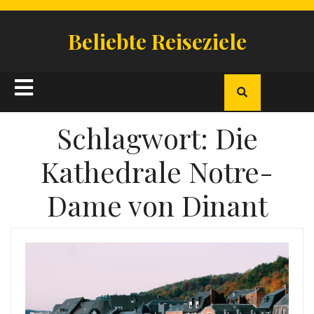
Skip
to
Beliebte Reiseziele
content
Open
Button
Schlagwort:
Die
Kathedrale Notre-
Dame von Dinant