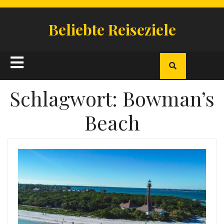
Skip
to
Beliebte Reiseziele
content
Open
Button
Schlagwort:
Bowman’s
Beach