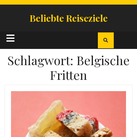
Skip
to
Beliebte Reiseziele
content
Open
Button
Schlagwort:
Belgische
Fritten